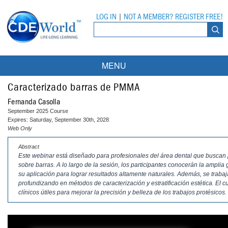
LOG IN
|
NOT A MEMBER? REGISTER FREE!
MENU
Courses
Caracterizado barras de PMMA
Fernanda Casolla
Webinars
September 2025 Course
Expires: Saturday, September 30th, 2028
Ebooks
Live Webinars
Web Only
Abstract
Partner Programs
On-Demand Webinars
Este webinar está diseñado para profesionales del área dental que buscan p
sobre barras. A lo largo de la sesión, los participantes conocerán la amplia
All Partner Programs
University Programs
DEA Opioid Modules
su aplicación para lograr resultados altamente naturales. Además, se tr
profundizando en métodos de caracterización y estratificación estética. El 
American Dental Assistants Association
Contacts
All University Programs
Compliance Modules
clínicos útiles para mejorar la precisión y belleza de los trabajos protésicos.
Compendium
Tufts University