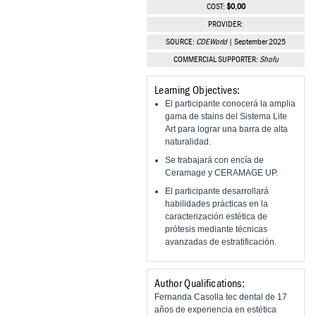
Vesper Institute
COST:
$0.00
PROVIDER:
SOURCE:
CDEWorld
| September 2025
COMMERCIAL SUPPORTER:
Shofu
Learning Objectives:
El participante conocerá la amplia
gama de stains del Sistema Lite
Art para lograr una barra de alta
naturalidad.
Se trabajará con encía de
Ceramage y CERAMAGE UP.
El participante desarrollará
habilidades prácticas en la
caracterización estética de
prótesis mediante técnicas
avanzadas de estratificación.
Author Qualifications:
Fernanda Casolla tec dental de 17
años de experiencia en estética