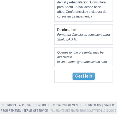
dental y rehabilitación. Consultora
para Shofu LATAM desde hace 10
años. Conferencista y dictadura de
cursos en Latinoamérica
Disclosures:
Fernanda Casolla es consultora para
Shofu LATAM.
Queries for the presenter may be
directed to
justin.romano@broadcastmed.com
.
Get Help
CE PROVIDER APPROVAL
|
CONTACT US
|
PRIVACY STATEMENT
|
RETURN POLICY
|
STATE CE
REQUIREMENTS
|
TERMS OF SERVICE
| ALL RIGHTS RESERVED BROADCASTMED LLC © 2026